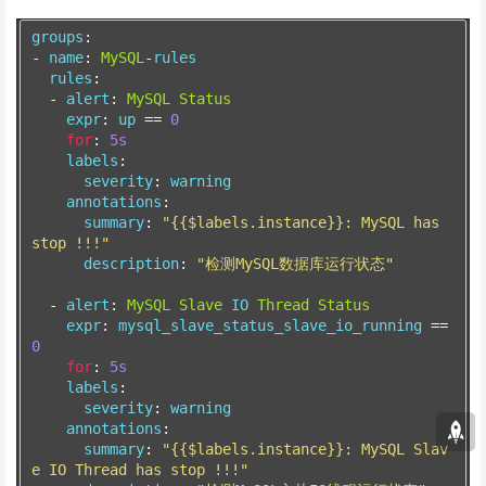
groups
:
-
 name
:
MySQL
-
rules
  rules
:
-
 alert
:
MySQL
Status
    expr
:
 up 
==
0
for
:
5s
    labels
:
      severity
:
 warning
    annotations
:
      summary
:
"{{$labels.instance}}: MySQL has 
stop !!!"
      description
:
"检测MySQL数据库运行状态"
-
 alert
:
MySQL
Slave
 IO 
Thread
Status
    expr
:
 mysql_slave_status_slave_io_running 
==
0
for
:
5s
    labels
:
      severity
:
 warning
    annotations
:
      summary
:
"{{$labels.instance}}: MySQL Slav
e IO Thread has stop !!!"