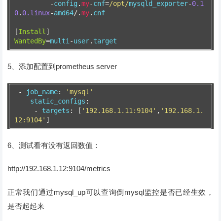
-
config
.
my
-
cnf
=
/opt/
mysqld_exporter
-
0.1
0
.
0.linux
-
amd64
/.
my
.
cnf
[
Install
]
WantedBy
=
multi
-
user
.
target
5、添加配置到prometheus server
-
 job_name
:
'mysql'
    static_configs
:
-
 targets
:
[
'192.168.1.11:9104'
,
'192.168.1.
12:9104'
]
6、测试看有没有返回数值：
http://192.168.1.12:9104/metrics
正常我们通过mysql_up可以查询倒mysql监控是否已经生效，
是否起起来