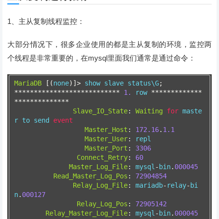
1、主从复制线程监控：
大部分情况下，很多企业使用的都是主从复制的环境，监控两
个线程是非常重要的，在mysql里面我们通常是通过命令：
MariaDB
[(
none
)]>
 show slave status\G
;
***************************
1.
 row 
*************
**************
Slave_IO_State
:
Waiting
for
 maste
r to send 
event
Master_Host
:
172.16
.
1.1
Master_User
:
 repl
Master_Port
:
3306
Connect_Retry
:
60
Master_Log_File
:
 mysql
-
bin
.
000045
Read_Master_Log_Pos
:
72904854
Relay_Log_File
:
 mariadb
-
relay
-
bi
n
.
000127
Relay_Log_Pos
:
72905142
Relay_Master_Log_File
:
 mysql
-
bin
.
000045