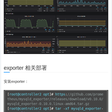
exporter 相关部署
安装exporter：
[
root@controller2 opt
]#
 https
:
//github.com/prome
theus/mysqld_exporter/releases/download/v0.10.0/
mysqld_exporter-0.10.0.linux-amd64.tar.gz
[
root@controller2 opt
]#
 tar 
-
xf mysqld_exporter
-