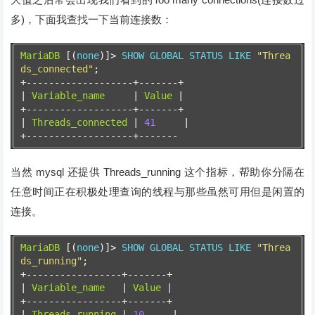
多)，下面我查找一下当前连接数：
MariaDB
[(
none
)]>
 SHOW GLOBAL STATUS LIKE 
"Threa
ds_connected"
;
+-------------------+-------+
|
Variable_name
|
Value
|
+-------------------+-------+
|
Threads_connected
|
41
|
+-------------------+-------
当然 mysql 还提供 Threads_running 这个指标，帮助你分隔在
任意时间正在积极处理查询的线程与那些虽然可用但是闲置的
连接。
MariaDB
[(
none
)]>
 SHOW GLOBAL STATUS LIKE 
"Threa
ds_running"
;
+-----------------+-------+
|
Variable_name
|
Value
|
+-----------------+-------+
|
Threads_running
|
10
|