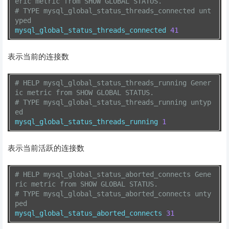
eric metric from SHOW GLOBAL STATUS.
# TYPE mysql_global_status_threads_connected unt
yped
mysql_global_status_threads_connected 
41
表示当前的连接数
# HELP mysql_global_status_threads_running Gener
ic metric from SHOW GLOBAL STATUS.
# TYPE mysql_global_status_threads_running untyp
ed
mysql_global_status_threads_running 
1
表示当前活跃的连接数
# HELP mysql_global_status_aborted_connects Gene
ric metric from SHOW GLOBAL STATUS.
# TYPE mysql_global_status_aborted_connects unty
ped
mysql_global_status_aborted_connects 
31