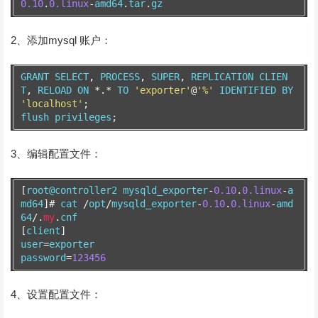
0.10
.
0.linux
-
amd64
.
tar
.
gz
2、添加mysql 账户：
GRANT SELECT
,
 PROCESS
,
 SUPER
,
 REPLICATION CLIEN
T
,
 RELOAD ON 
*.*
 TO 
'exporter'
@
'%'
 IDENTIFIED BY 
'localhost'
;
flush privileges
;
3、编辑配置文件：
[
root@controller2 mysqld_exporter
-
0.10
.
0.linux
-
a
md64
]#
 cat 
/
opt
/
mysqld_exporter
-
0.10
.
0.linux
-
amd
64
/.
my
.
cnf
[
client
]
user
=
exporter
password
=
123456
4、设置配置文件：