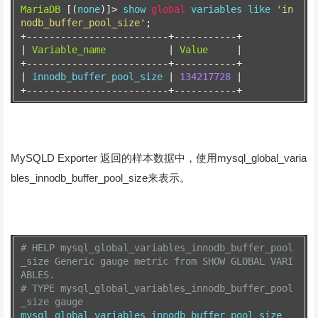
MariaDB
[(
none
)]>
 show 
global
 variables like 
'in
nodb_buffer_pool_size'
;
+-------------------------+-----------+
|
Variable_name
|
Value
|
+-------------------------+-----------+
|
 innodb_buffer_pool_size 
|
134217728
|
+-------------------------+-----------+
MySQLD Exporter 返回的样本数据中，使用mysql_global_varia
bles_innodb_buffer_pool_size来表示。
# HELP mysql_global_variables_innodb_buffer_pool
_size Generic gauge metric from SHOW GLOBAL VARI
ABLES.
# TYPE mysql_global_variables_innodb_buffer_pool
_size gauge
mysql_global_variables_innodb_buffer_pool_size 