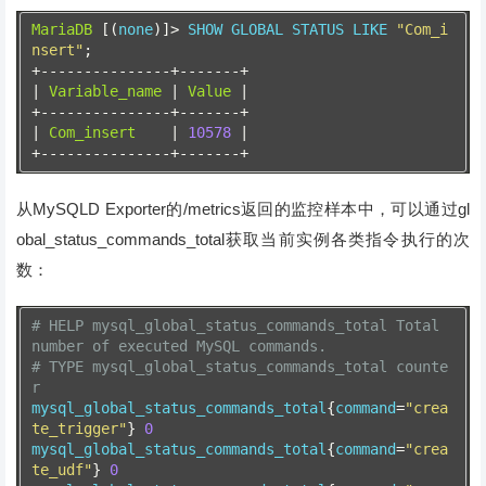
MariaDB
[(
none
)]>
 SHOW GLOBAL STATUS LIKE 
"Com_i
nsert"
;
+---------------+-------+
|
Variable_name
|
Value
|
+---------------+-------+
|
Com_insert
|
10578
|
+---------------+-------+
从MySQLD Exporter的/metrics返回的监控样本中，可以通过gl
obal_status_commands_total获取当前实例各类指令执行的次
数：
# HELP mysql_global_status_commands_total Total 
number of executed MySQL commands.
# TYPE mysql_global_status_commands_total counte
r
mysql_global_status_commands_total
{
command
=
"crea
te_trigger"
}
0
mysql_global_status_commands_total
{
command
=
"crea
te_udf"
}
0