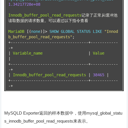
1.34217728e+08
Innodb_buffer_pool_read_requests
记录了正常从缓冲池
读取数据的请求数量。可以通过以下指令查看
MariaDB
[(
none
)]>
 SHOW GLOBAL STATUS LIKE 
"Innod
b_buffer_pool_read_requests"
;
+----------------------------------+------------
-+
|
Variable_name
|
Value
|
+----------------------------------+------------
-+
|
Innodb_buffer_pool_read_requests
|
38465
|
+----------------------------------+------------
-+
MySQLD Exporter返回的样本数据中，使用mysql_global_statu
s_innodb_buffer_pool_read_requests来表示。