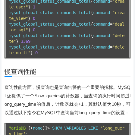
mysql_global_status_commands_total
{
command
=
"crea
te_user"
}
1
mysql_global_status_commands_total
{
command
=
"crea
te_view"
}
0
mysql_global_status_commands_total
{
command
=
"deal
loc_sql"
}
0
mysql_global_status_commands_total
{
command
=
"dele
te"
}
3369
mysql_global_status_commands_total
{
command
=
"dele
te_multi"
}
0
慢查询性能
查询性能方面，慢查询也是查询告警的一个重要的指标。MySQ
L还提供了一个Slow_queries的计数器，当查询的执行时间超过l
ong_query_time的值后，计数器就会+1，其默认值为10秒，可
以通过以下指令在MySQL中查询当前long_query_time的设置：
MariaDB
[(
none
)]>
 SHOW VARIABLES LIKE 
'long_quer
y_time'
;