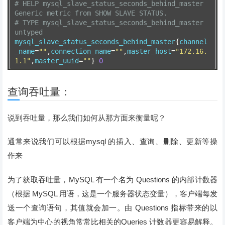
# HELP mysql_slave_status_seconds_behind_master 
Generic metric from SHOW SLAVE STATUS.
# TYPE mysql_slave_status_seconds_behind_master 
untyped
mysql_slave_status_seconds_behind_master
{
channel
_name
=
""
,
connection_name
=
""
,
master_host
=
"172.16.
1.1"
,
master_uuid
=
""
}
0
查询吞吐量：
说到吞吐量，那么我们如何从那方面来衡量呢？
通常来说我们可以根据mysql 的插入、查询、删除、更新等操
作来
为了获取吞吐量，MySQL 有一个名为 Questions 的内部计数器
（根据 MySQL 用语，这是一个服务器状态变量），客户端每发
送一个查询语句，其值就会加一。由 Questions 指标带来的以
客户端为中心的视角常常比相关的Queries 计数器更容易解释。