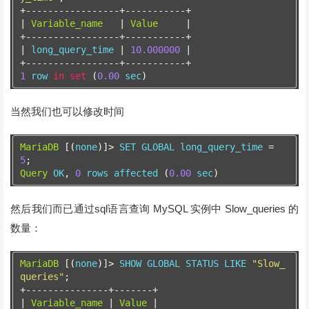
+-----------------+-----------+
|
Variable_name
|
Value
|
+-----------------+-----------+
|
 long_query_time 
|
10.000000
|
+-----------------+-----------+
1
 row 
in
set
(
0.00
 sec
)
当然我们也可以修改时间
MariaDB
[(
none
)]>
 SET GLOBAL long_query_time 
=
5
;
Query
 OK
,
0
 rows affected 
(
0.00
 sec
)
然后我们而已通过sql语言查询 MySQL 实例中 Slow_queries 的
数量：
MariaDB
[(
none
)]>
 SHOW GLOBAL STATUS LIKE 
"Slow_
queries"
;
+---------------+-------+
|
Variable_name
|
Value
|