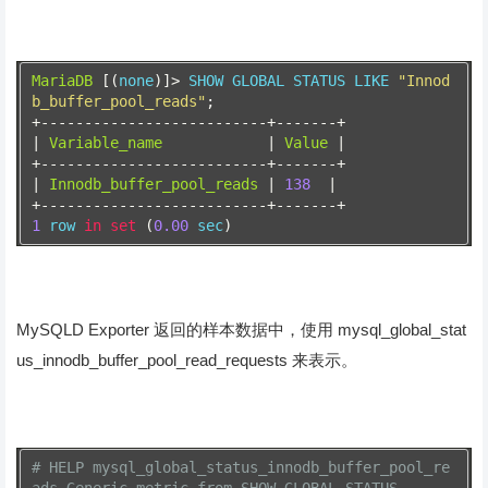
MariaDB
[(
none
)]>
 SHOW GLOBAL STATUS LIKE 
"Innod
b_buffer_pool_reads"
;
+--------------------------+-------+
|
Variable_name
|
Value
|
+--------------------------+-------+
|
Innodb_buffer_pool_reads
|
138
|
+--------------------------+-------+
1
 row 
in
set
(
0.00
 sec
)
MySQLD Exporter 返回的样本数据中，使用 mysql_global_stat
us_innodb_buffer_pool_read_requests 来表示。
# HELP mysql_global_status_innodb_buffer_pool_re