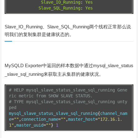
Slave_IO_Running
:
Yes
Slave_SQL_Running
:
Yes
Slave_IO_Running、Slave_SQL_Running两个线程正常那么说
明我们的复制集群是健康状态的。
MySQLD Exporter中返回的样本数据中通过mysql_slave_status
_slave_sql_running来获取主从集群的健康状况。
# HELP mysql_slave_status_slave_sql_running Gene
ric metric from SHOW SLAVE STATUS.
# TYPE mysql_slave_status_slave_sql_running unty
ped
mysql_slave_status_slave_sql_running
{
channel_nam
e
=
""
,
connection_name
=
""
,
master_host
=
"172.16.1.
1"
,
master_uuid
=
""
}
1