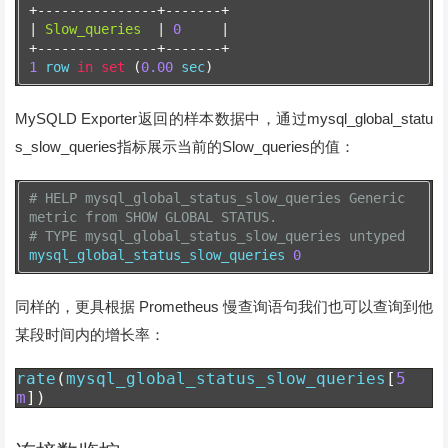
+---------------+-------+
|
Slow_queries
|
0
|
+---------------+-------+
1
 row 
in
set
(
0.00
 sec
)
MySQLD Exporter返回的样本数据中，通过mysql_global_statu
s_slow_queries指标展示当前的Slow_queries的值：
# HELP mysql_global_status_slow_queries Generic 
metric from SHOW GLOBAL STATUS.
# TYPE mysql_global_status_slow_queries untyped
mysql_global_status_slow_queries 
0
同样的，更具根据 Prometheus 慢查询语句我们也可以查询到他
某段时间内的增长率：
rate
(
mysql_global_status_slow_queries
[
5
m
])